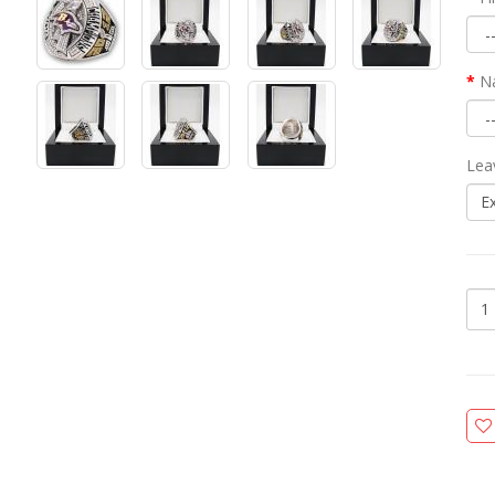
N
Lea