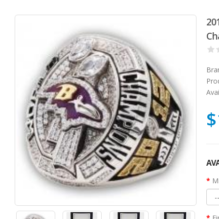
20
Ch
Bra
Pro
Avai
$
AVA
Ma
Fi