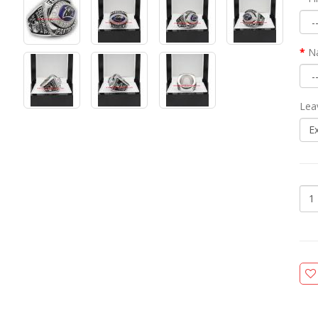
N
Lea