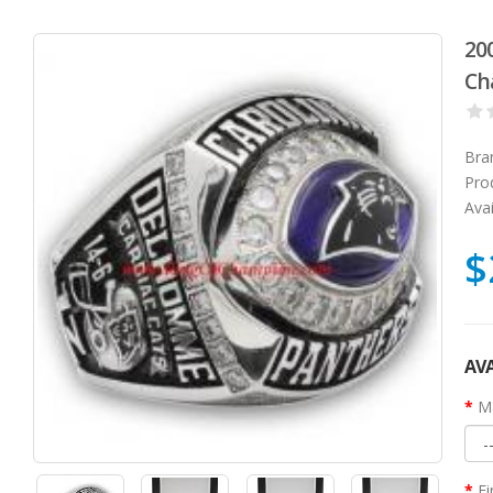
20
Ch
Bra
Pro
Avai
$
AVA
Ma
Fi