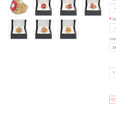
N
Lea