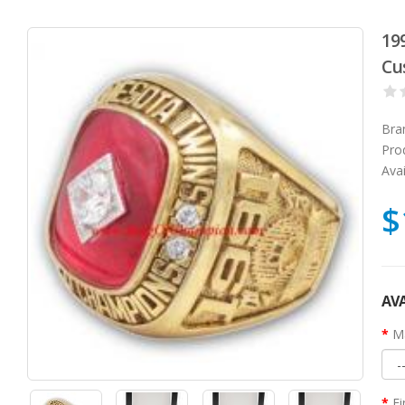
19
Cu
Bra
Pro
Avai
$
AVA
Ma
Fi