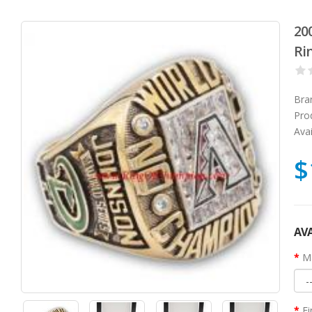
20
Ri
Bra
Pro
Avai
$
AVA
Ma
Fi