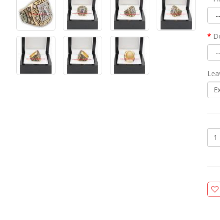
D
Lea