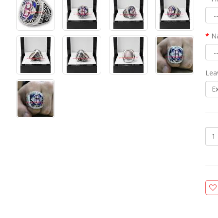
N
Lea