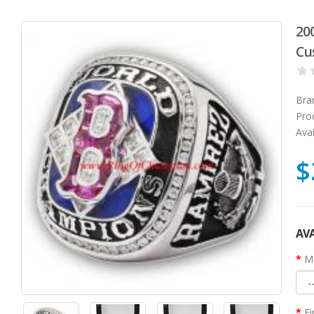
20
Cu
Bra
Pro
Avai
$
AVA
Ma
Fi