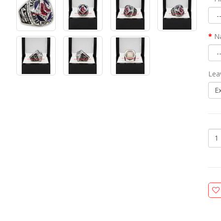
N
Lea