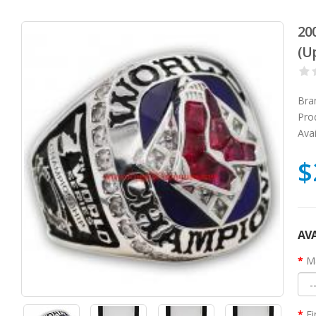
20
(U
Bra
Pro
Avai
$
AVA
Ma
Fi