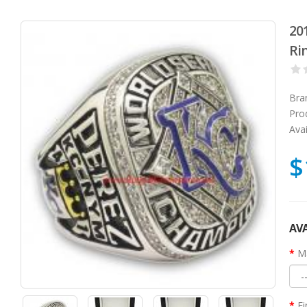
20
Ri
Bra
Pro
Avai
$
AVA
Ma
Fi