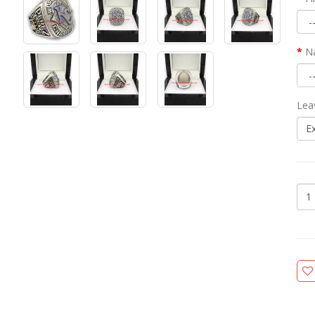
N
Lea