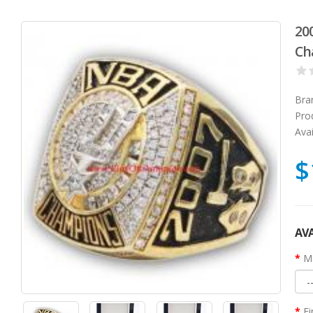
20
Ch
Bra
Pro
Avai
$
AVA
Ma
Fi