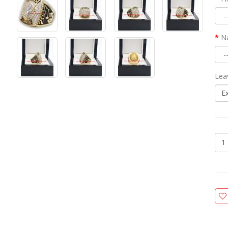
N
Lea