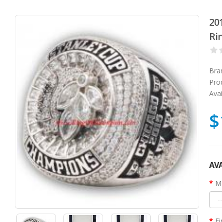
20
Ri
Bra
Pro
Avai
$
AVA
Ma
Fi