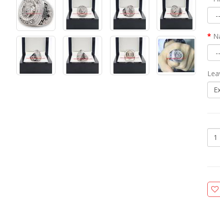
N
Lea