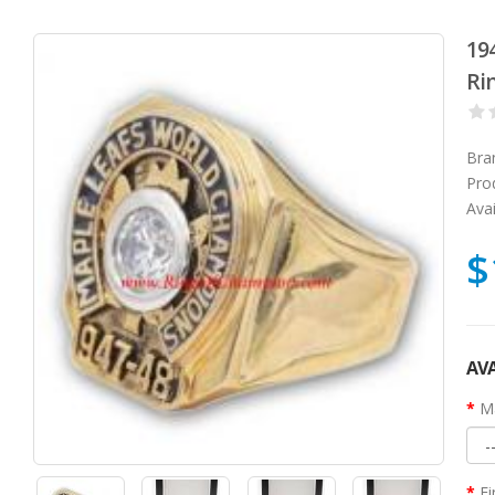
19
Ri
Bra
Pro
Avai
$
AVA
Ma
Fi