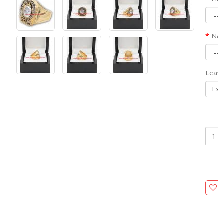
N
Lea