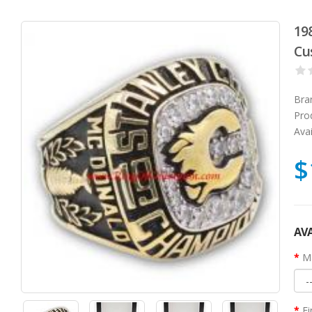
19
Cu
Bra
Pro
Avai
$
AVA
Ma
Fi