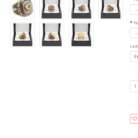
N
Lea