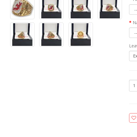
N
Lea