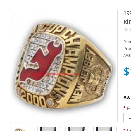
19
Ri
Bra
Pro
Avai
$
AVA
Ma
Fi