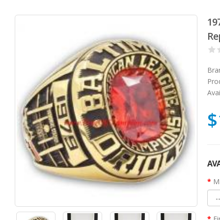
19
Re
Bra
Pro
Avai
$
AVA
Ma
Fi