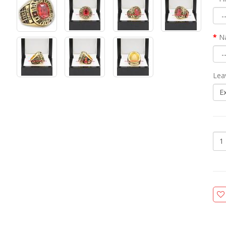
N
Lea