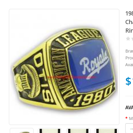
19
Ch
Ri
Bra
Pro
Avai
$
AVA
Ma