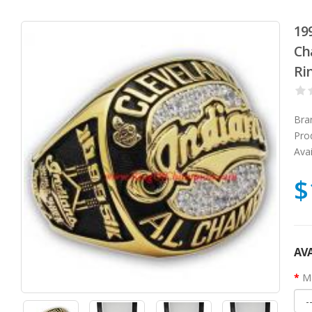
19
Ch
Ri
Bra
Pro
Avai
$
AVA
Ma