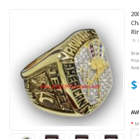
20
Ch
Ri
Bra
Pro
Avai
$
AVA
Ma