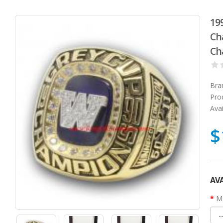
19
Ch
Ch
Bra
Pro
Avai
$
AVA
Ma