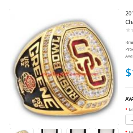
20
Ch
Bra
Pro
Avai
$
AVA
Ma
Fi