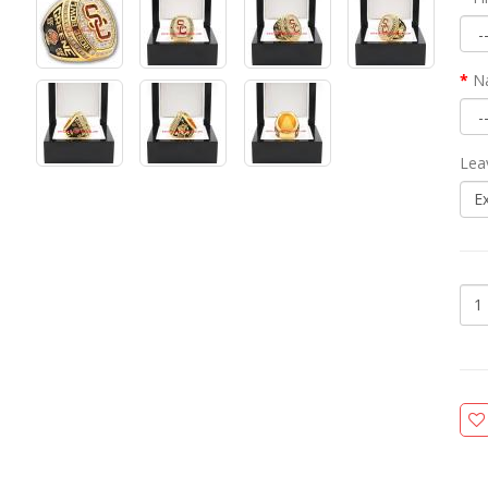
N
Lea