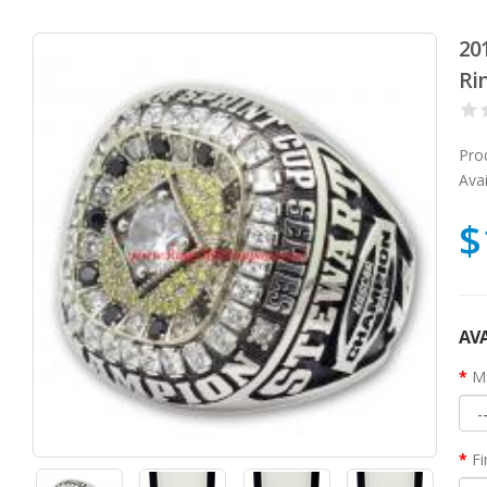
20
Ri
Pro
Avai
$
AVA
Ma
Fi