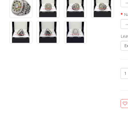
N
Lea