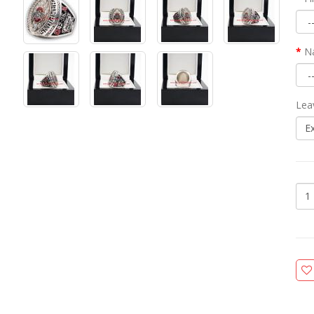
N
Lea