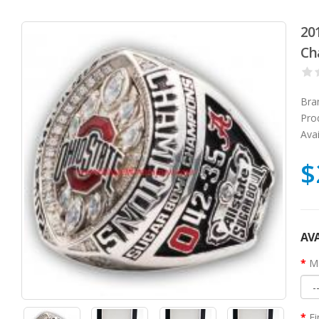
20
Ch
Bra
Pro
Avai
$
AVA
Ma
Fi