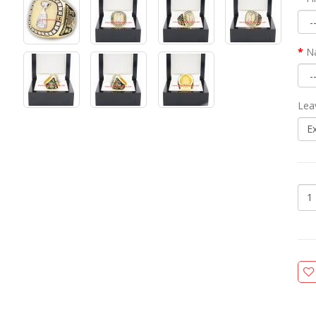
N
Lea