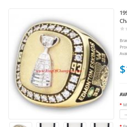
19
Ch
Bra
Pro
Avai
$
AVA
Ma
Fi