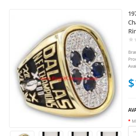
19
Ch
Ri
Bra
Pro
Avai
$
AVA
Ma