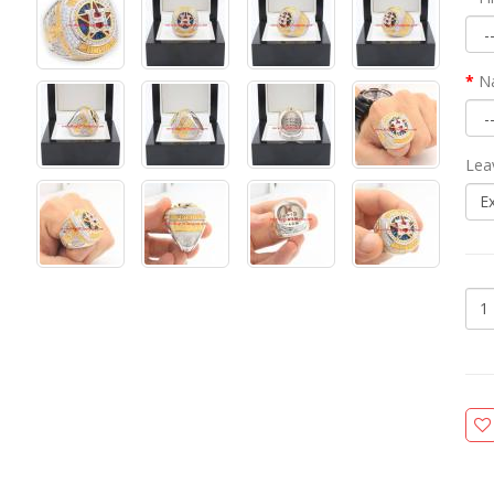
N
Lea