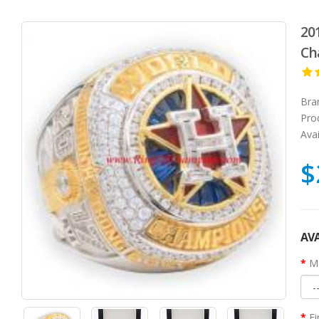
20
Ch
Bra
Pro
Avai
$
AVA
Ma
Fi