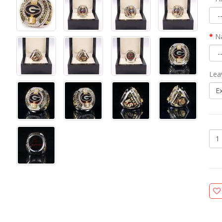
N
Lea