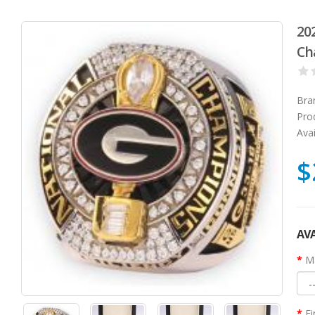
20
Ch
Bra
Pro
Avai
$
AVA
Ma
Fi