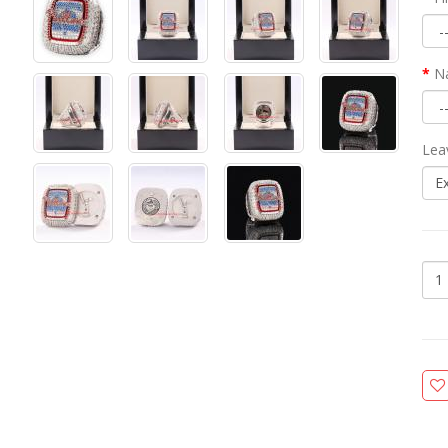
N
Lea