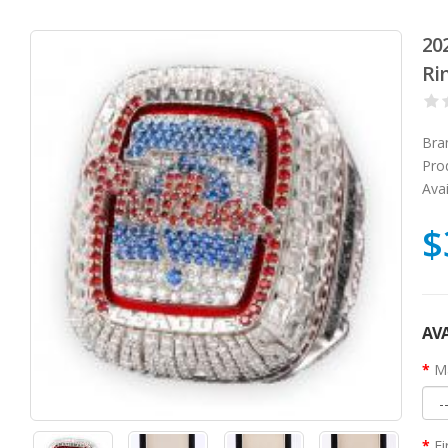
20
Rin
Bra
Pro
Avai
$
AVA
Ma
Fi