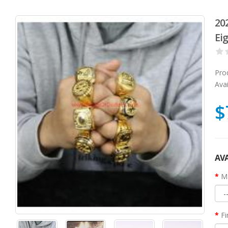
20
Eig
Pro
Avai
$
AVA
Ma
Fi