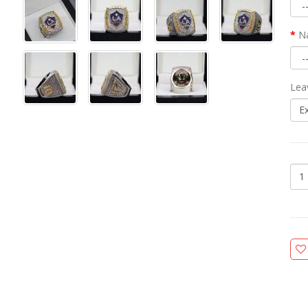
N
Lea