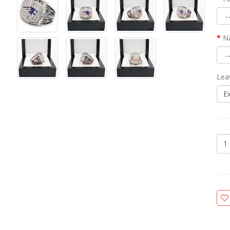
N
Lea