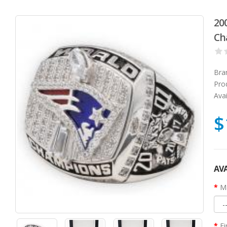
20
Ch
Bra
Pro
Avai
$
AVA
Ma
Fi