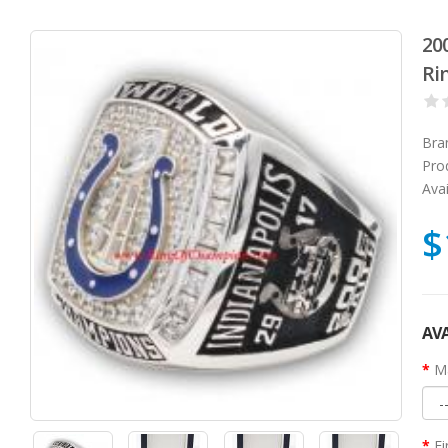
20
Rin
Bra
Pro
Avai
$
AVA
Ma
Fi