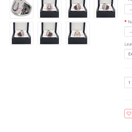
N
Lea