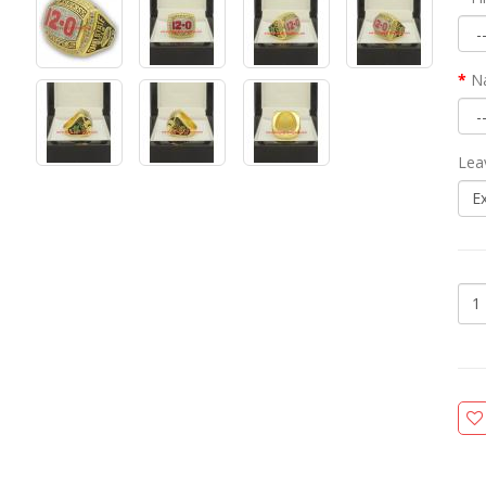
N
Lea