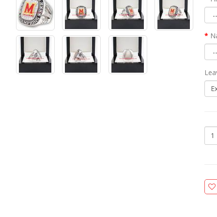
N
Lea