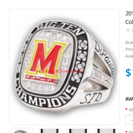
20
Co
Bra
Pro
Avai
$
AVA
Ma
Fi