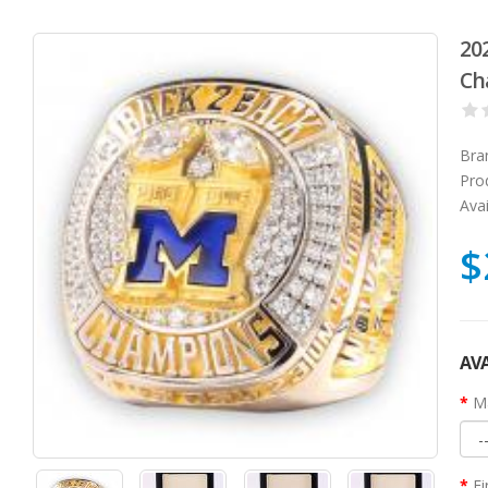
20
Ch
Bra
Pro
Avai
$
AVA
Ma
Fi