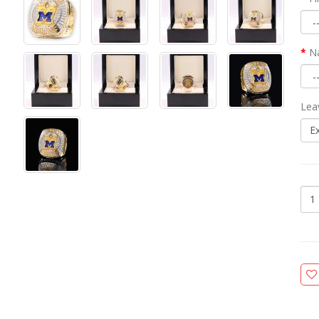
N
Lea